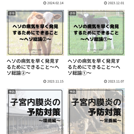
2024.02.14
2023.12.01
子牛
子牛
ヘソの病気を早く発見す
ヘソの病気を早く発見す
るためにできること～ヘ
るためにできること～ヘ
ソ総論②〜
ソ総論①～
2023.11.15
2023.11.07
予防
予防