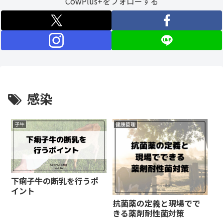
CowPlus+をフォローする
感染
子牛
健康管理
下痢子牛の断乳を行うポ
イント
抗菌薬の定義と現場でで
きる薬剤耐性菌対策