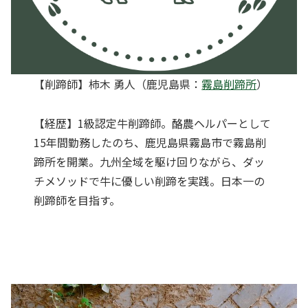
【削蹄師】柿木 勇人（鹿児島県：
霧島削蹄所
）
【経歴】1級認定牛削蹄師。酪農ヘルパーとして
15年間勤務したのち、鹿児島県霧島市で霧島削
蹄所を開業。九州全域を駆け回りながら、ダッ
チメソッドで牛に優しい削蹄を実践。日本一の
削蹄師を目指す。