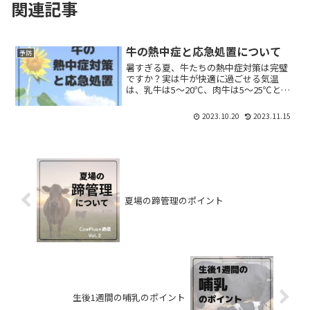
関連記事
牛の熱中症と応急処置について
予防
暑すぎる夏、牛たちの熱中症対策は完璧
ですか？実は牛が快適に過ごせる気温
は、乳牛は5〜20℃、肉牛は5〜25℃とい
われています。熱中症になってしまった
とき、獣医師が到着するまでの間に適切
2023.10.20
2023.11.15
な応急処置ができるかどうかで、その後
の救命率が大きく変わります。ぜひ応急
処置のポイントも知っておいてくださ
い。
夏場の蹄管理のポイント
生後1週間の哺乳のポイント