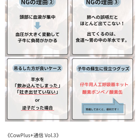
《CowPlus+通信 Vol.3》