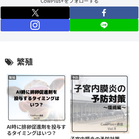
CowPlus+をフォローする
繁殖
繁殖
予防
AI時に排卵促進剤を投与す
るタイミングはいつ？
子宮内膜炎の予防対策